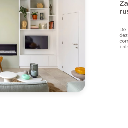
Za
ru
De 
dez
com
bal