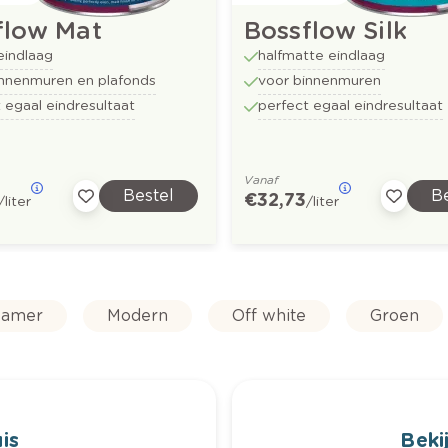
flow Mat
Bossflow Silk
eindlaag
halfmatte eindlaag
innenmuren en plafonds
voor binnenmuren
 egaal eindresultaat
perfect egaal eindresultaat
Vanaf
Bestel
Be
€ 32,73
/liter
/liter
amer
Modern
Off white
Groen
is
Bekij