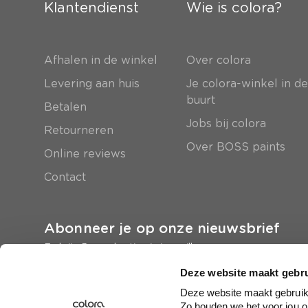
Klantendienst
Wie is colora?
Afhalen in de winkel
Over colora
Levering aan huis
Je colora-winkel in d
buurt
Betalen
Jobs bij colora
Retourneren
Over BOSS paints
Online reviews
Contact
Abonneer je op onze nieuwsbrief
En krijg 5 euro korting in je mailbox
Deze website maakt gebru
Inschrijven
Deze website maakt gebruik 
Zo houden we het voor jou o