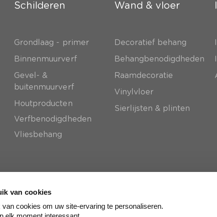
Schilderen
Wand & vloer
Grondlaag - primer
Decoratief behang
e
Binnenmuurverf
Behangbenodigdheden
Gevel- &
Raamdecoratie
buitenmuurverf
Vinylvloer
Houtproducten
Sierlijsten & plinten
Verfbenodigdheden
Vliesbehang
ik van cookies
van cookies om uw site-ervaring te personaliseren.
p elk moment interessant.