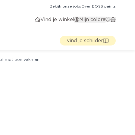
Bekijk onze jobs
Over BOSS paints
Vind je winkel
Mijn colora
vind je schilder
g of met een vakman