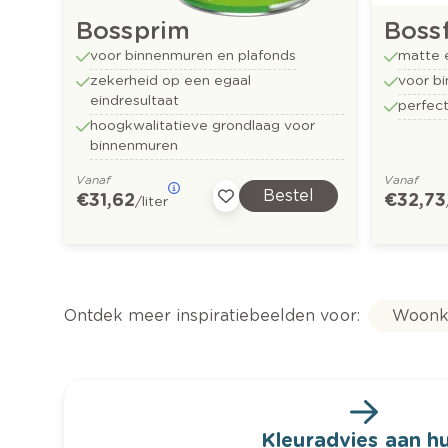
Bossprim
Boss
voor binnenmuren en plafonds
matte 
zekerheid op een egaal
voor b
eindresultaat
perfect
hoogkwalitatieve grondlaag voor
binnenmuren
Vanaf
Vanaf
Bestel
€ 31,62
€ 32,73
/liter
Ontdek meer inspiratiebeelden voor:
Woonk
Kleuradvies aan hu