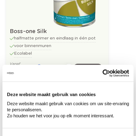
Boss-one Silk
halfmatte primer en eindlaag in één pot
voor binnenmuren
Ecolabel
Vanaf
Bestel
€ 25,13
/liter
Deze website maakt gebruik van cookies
Ontdek meer inspiratiebeelden voor:
Deze website maakt gebruik van cookies om uw site-ervaring
te personaliseren.
Woonkamer
Off white
Zo houden we het voor jou op elk moment interessant.
Colora-magazine