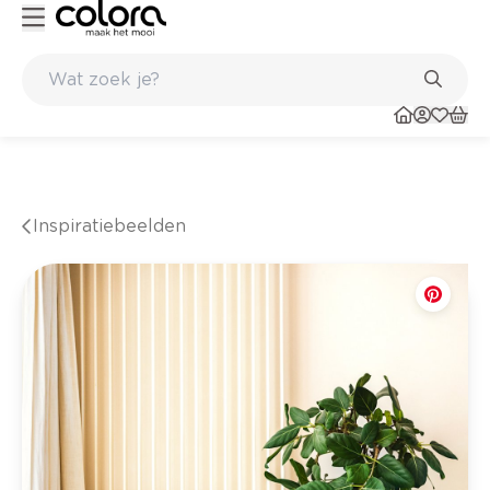
esultaat
Inspirerend kleuradvies aan huis
Inspiratiebeelden