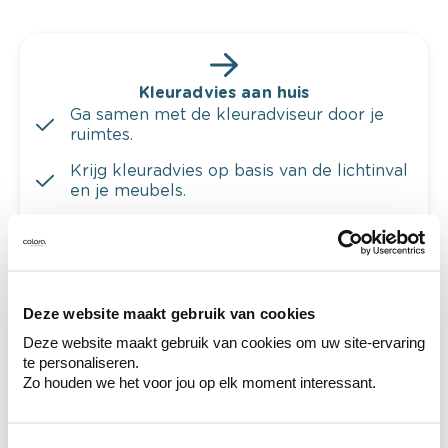
Kleuradvies aan huis
Ga samen met de kleuradviseur door je
ruimtes.
Krijg kleuradvies op basis van de lichtinval
en je meubels.
Krijg ineens een technologische check-up
van je muren.
Deze website maakt gebruik van cookies
Deze website maakt gebruik van cookies om uw site-ervaring
te personaliseren.
Bekijk je kleur in de winkel
Zo houden we het voor jou op elk moment interessant.
Ontdek er kleurechte stalen van je
kleurenselectie.
Bekijk er de bijhorende tinten om je kleur