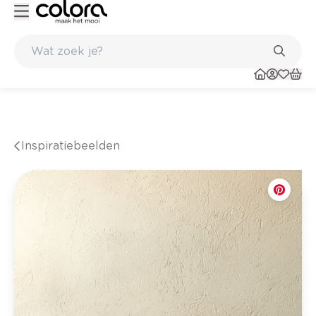
urig resultaat
Inspirerend kleuradvies aan huis
Inspiratiebeelden