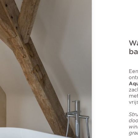
Wa
ba
Een
ont
Aqu
zac
met
vri
Str
doo
win
gra