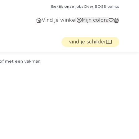
Bekijk onze jobs
Over BOSS paints
Vind je winkel
Mijn colora
vind je schilder
g of met een vakman