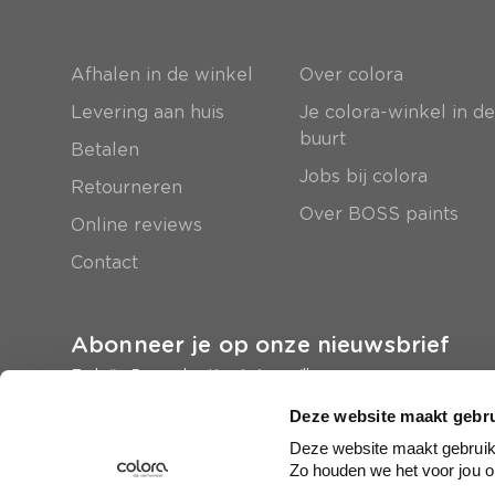
Afhalen in de winkel
Over colora
Levering aan huis
Je colora-winkel in d
buurt
Betalen
Jobs bij colora
Retourneren
Over BOSS paints
Online reviews
Contact
Abonneer je op onze nieuwsbrief
En krijg 5 euro korting in je mailbox
Deze website maakt gebru
Inschrijven
Deze website maakt gebruik 
Zo houden we het voor jou o