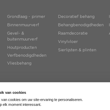
Grondlaag - primer
Decoratief behang
e
Binnenmuurverf
Behangbenodigdheden
Gevel- &
Raamdecoratie
buitenmuurverf
Vinylvloer
Houtproducten
Sierlijsten & plinten
Verfbenodigdheden
Vliesbehang
ik van cookies
van cookies om uw site-ervaring te personaliseren.
p elk moment interessant.