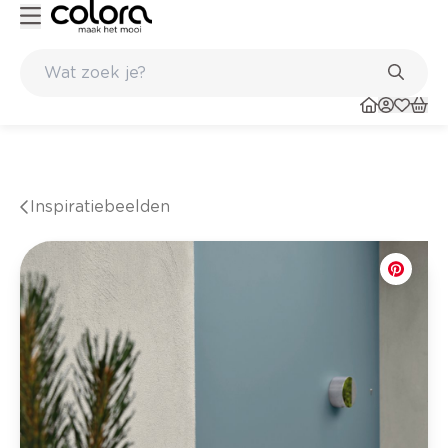
ltaat
Inspirerend kleuradvies aan huis
Inspiratiebeelden