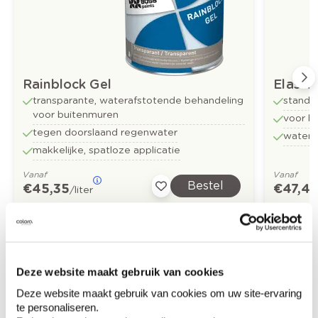
Rainblock Gel
Elasto
transparante, waterafstotende behandeling
standa
voor buitenmuren
voor b
tegen doorslaand regenwater
water
makkelijke, spatloze applicatie
Vanaf
Vanaf
Bestel
€ 45,35
€ 47,4
/liter
Ontdek meer inspiratiebeelden voor:
Gevel
Deze website maakt gebruik van cookies
Deze website maakt gebruik van cookies om uw site-ervaring
Modern
Grijs
Sandrock
te personaliseren.