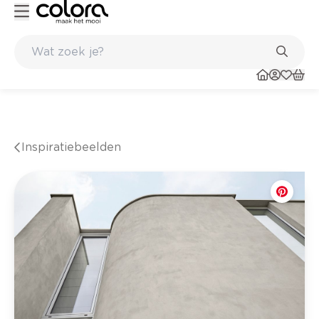
urig resultaat
Inspirerend kleuradvies aan huis
Inspiratiebeelden