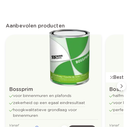
Aanbevolen producten
Bestse
Bossprim
Bossfl
voor binnenmuren en plafonds
halfma
zekerheid op een egaal eindresultaat
voor b
hoogkwalitatieve grondlaag voor
perfect
binnenmuren
Vanaf
Vanaf