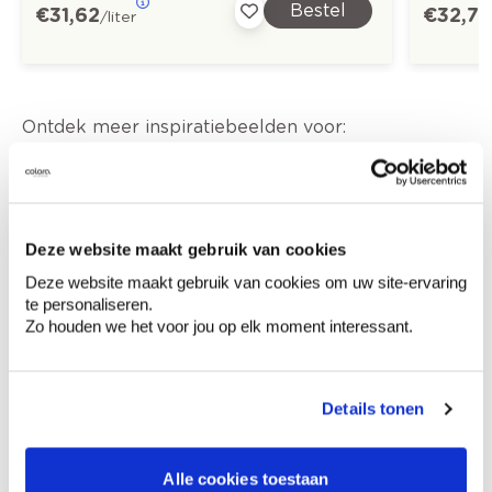
Bestel
€ 31,62
€ 32,73
/liter
Ontdek meer inspiratiebeelden voor:
Slaapkamer
Modern
Off white
Groen
Deze website maakt gebruik van cookies
Colora-magazine
Deze website maakt gebruik van cookies om uw site-ervaring
te personaliseren.
Zo houden we het voor jou op elk moment interessant.
Kleuradvies aan huis
Details tonen
Ga samen met de kleuradviseur door je
ruimtes.
Alle cookies toestaan
Krijg kleuradvies op basis van de lichtinval