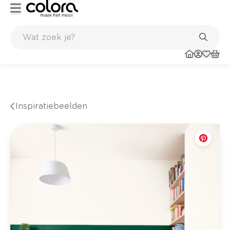
Duurzame kwaliteitsverf voor een langdurig resultaat
Inspiratiebeelden