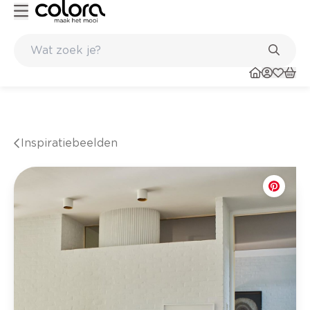
taat
Inspirerend kleuradvies aan huis
Inspiratiebeelden