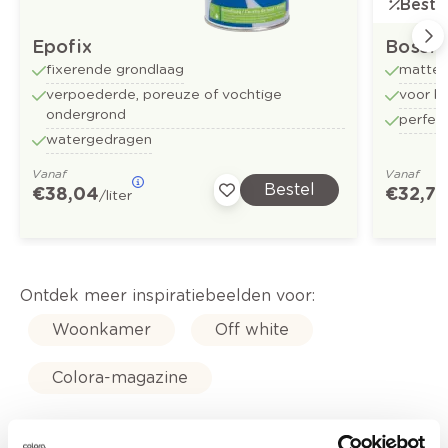
Bestse
Epofix
Bossf
fixerende grondlaag
matte 
verpoederde, poreuze of vochtige
voor b
ondergrond
perfect
watergedragen
Vanaf
Vanaf
Bestel
€ 38,04
€ 32,73
/liter
Ontdek meer inspiratiebeelden voor:
Woonkamer
Off white
Colora-magazine