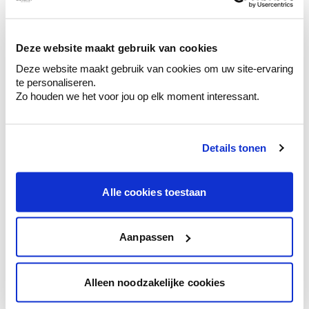
Kleuradvies aan huis
Deze website maakt gebruik van cookies
Ga samen met de kleuradviseur door je
ruimtes.
Deze website maakt gebruik van cookies om uw site-ervaring
te personaliseren.
Krijg kleuradvies op basis van de lichtinval
Zo houden we het voor jou op elk moment interessant.
en je meubels.
Krijg ineens een technologische check-up
van je muren.
Details tonen
Alle cookies toestaan
Bekijk je kleur in de winkel
Aanpassen
Ontdek er kleurechte stalen van je
kleurenselectie.
Bekijk er de bijhorende tinten om je kleur
Alleen noodzakelijke cookies
te verfijnen.