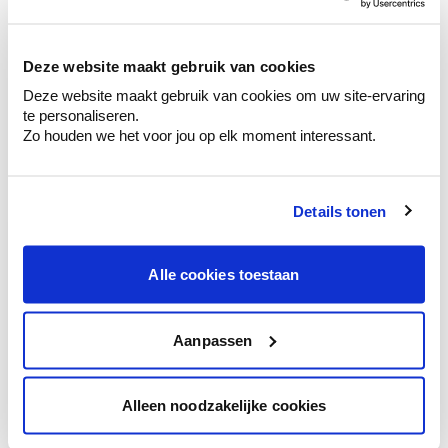
Krijg persoonlijk advies om kleuren te
combineren.
Deze website maakt gebruik van cookies
Deze website maakt gebruik van cookies om uw site-ervaring
te personaliseren.
Deze stijlen zijn misschien ook iets voor jou
Zo houden we het voor jou op elk moment interessant.
Details tonen
Alle cookies toestaan
Aanpassen
Alleen noodzakelijke cookies