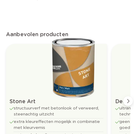
Aanbevolen producten
Stone Art
Decofi
structuurverf met betonlook of verweerd,
ultram
steenachtig uitzicht
techni
extra kleureffecten mogelijk in combinatie
geen w
met kleurvernis
goed r