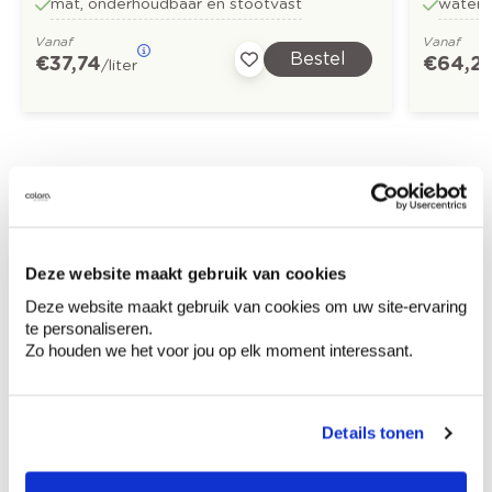
mat, onderhoudbaar en stootvast
water
Vanaf
Vanaf
Bestel
€ 37,74
€ 64,2
/liter
Ontdek meer inspiratiebeelden voor:
badkamer
Modern
Blauw
Bruin
Paars
Deze website maakt gebruik van cookies
Deze website maakt gebruik van cookies om uw site-ervaring
Stone Art - steenimitatie
te personaliseren.
Zo houden we het voor jou op elk moment interessant.
Details tonen
Kleuradvies aan huis
Ga samen met de kleuradviseur door je