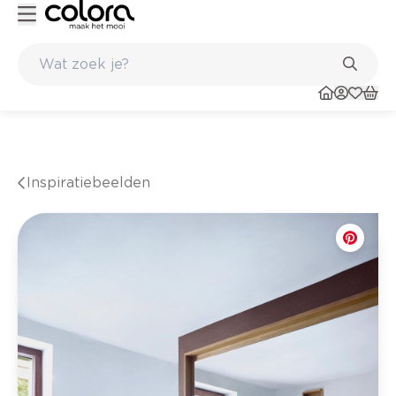
Inspirerend kleuradvies aan huis
Inspiratiebeelden