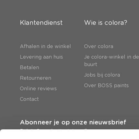
Klantendienst
Wie is colora?
Afhalen in de winkel
Over colora
Levering aan huis
Je colora-winkel in d
buurt
Betalen
Jobs bij colora
Retourneren
Over BOSS paints
Online reviews
Contact
Abonneer je op onze nieuwsbrief
En krijg 5 euro korting in je mailbox