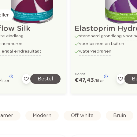
ller
low Silk
Elastoprim Hydr
te eindlaag
standaard grondlaag voor h
innenmuren
voor binnen en buiten
 egaal eindresultaat
watergedragen
Vanaf
Bestel
Be
€ 47,43
/liter
/liter
amer
Modern
Off white
Bruin