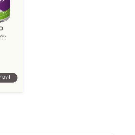
o
out
stel