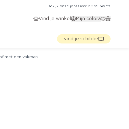
Bekijk onze jobs
Over BOSS paints
Vind je winkel
Mijn colora
vind je schilder
g of met een vakman