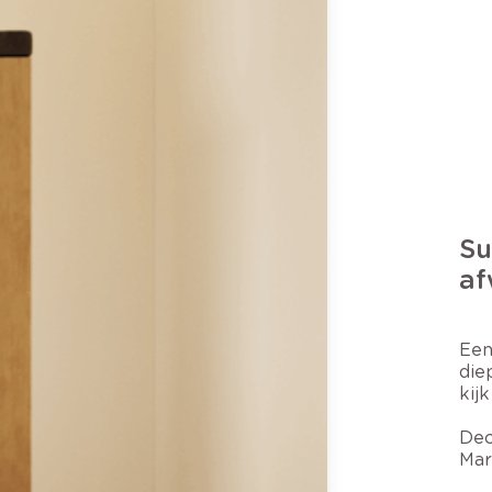
Su
af
Een
die
kijk
Dec
Mar