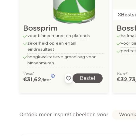
Bestse
Bossprim
Bossf
voor binnenmuren en plafonds
halfmat
zekerheid op een egaal
voor b
eindresultaat
perfect
hoogkwalitatieve grondlaag voor
binnenmuren
Vanaf
Vanaf
Bestel
€ 31,62
€ 32,73
/liter
Ontdek meer inspiratiebeelden voor:
Woonk