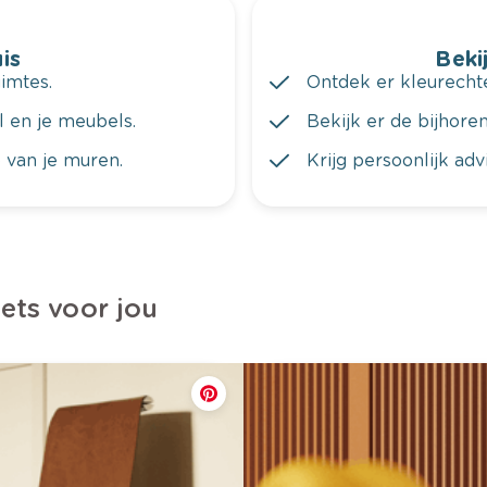
is
Bekij
imtes.
Ontdek er kleurechte
al en je meubels.
Bekijk er de bijhoren
 van je muren.
Krijg persoonlijk ad
iets voor jou