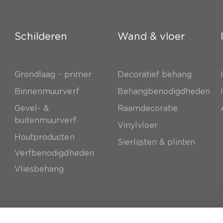
Schilderen
Wand & vloer
Grondlaag - primer
Decoratief behang
e
Binnenmuurverf
Behangbenodigdheden
Gevel- &
Raamdecoratie
buitenmuurverf
Vinylvloer
Houtproducten
Sierlijsten & plinten
Verfbenodigdheden
Vliesbehang