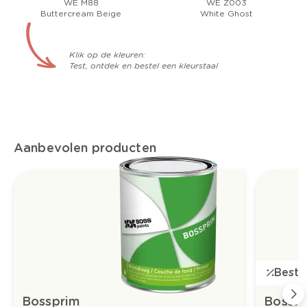
WE M88
WE Z003
Buttercream Beige
White Ghost
Klik op de kleuren:
Test, ontdek en bestel een kleurstaal
Aanbevolen producten
Bestse
Bossprim
Bossfl