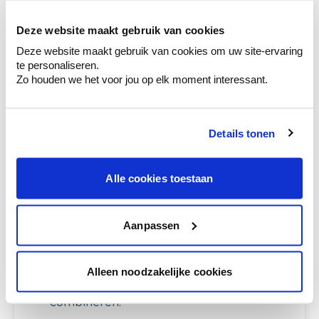
Ga samen met de kleuradviseur door je
ruimtes.
Deze website maakt gebruik van cookies
Deze website maakt gebruik van cookies om uw site-ervaring
Krijg kleuradvies op basis van de lichtinval
te personaliseren.
en je meubels.
Zo houden we het voor jou op elk moment interessant.
Krijg ineens een technologische check-up
van je muren.
Details tonen
Alle cookies toestaan
Bekijk je kleur in de winkel
Ontdek er kleurechte stalen van je
kleurenselectie.
Aanpassen
Bekijk er de bijhorende tinten om je kleur
te verfijnen.
Alleen noodzakelijke cookies
Krijg persoonlijk advies om kleuren te
combineren.