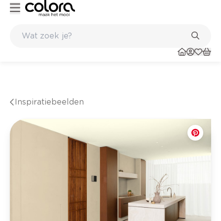
Duurzame kwaliteitsverf voor een langdurig resultaat
Inspiratiebeelden