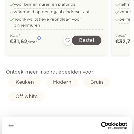
voor binnenmuren en plafonds
halfma
zekerheid op een egaal eindresultaat
voor b
hoogkwalitatieve grondlaag voor
perfect
binnenmuren
Vanaf
Vanaf
Bestel
€ 31,62
€ 32,73
/liter
Ontdek meer inspiratiebeelden voor:
Keuken
Modern
Bruin
Off white
Kleuradvies aan huis