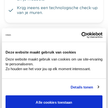
Krijg ineens een technologische check-up
van je muren.
Bekijk je kleur in de winkel
Ontdek er kleurechte stalen van je
kleurenselectie.
Deze website maakt gebruik van cookies
Deze website maakt gebruik van cookies om uw site-ervaring
Bekijk er de bijhorende tinten om je kleur
te personaliseren.
te verfijnen.
Zo houden we het voor jou op elk moment interessant.
Krijg persoonlijk advies om kleuren te
combineren.
Details tonen
Alle cookies toestaan
Deze stijlen zijn misschien ook iets voor jou