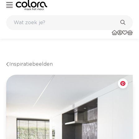
Inspirerend kleuradvies aan huis
Inspiratiebeelden