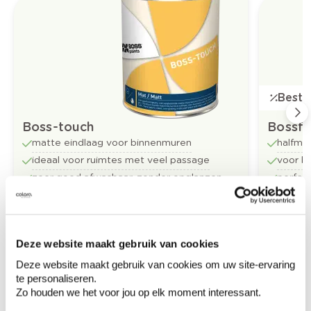
Bestse
Boss-touch
Bossfl
matte eindlaag voor binnenmuren
halfma
ideaal voor ruimtes met veel passage
voor b
zeer goed afwasbaar, zonder opglanzen
perfect
Vanaf
Vanaf
Bestel
€ 39,18
€ 32,73
/liter
Deze website maakt gebruik van cookies
Deze website maakt gebruik van cookies om uw site-ervaring
te personaliseren.
Ontdek meer inspiratiebeelden voor:
Zo houden we het voor jou op elk moment interessant.
Keuken
Off white