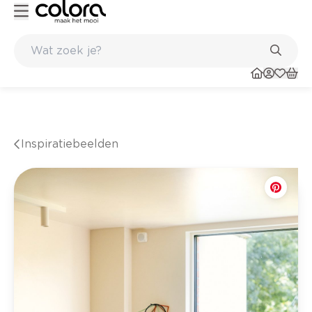
resultaat
Inspirerend kleuradvies aan huis
Inspiratiebeelden