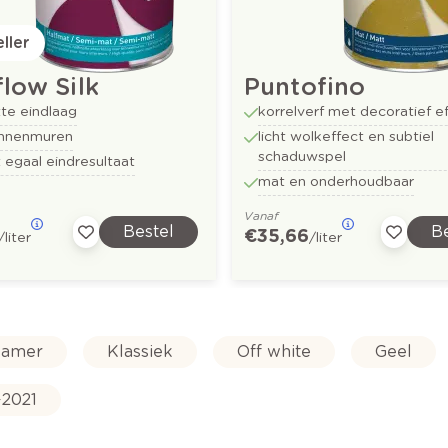
ller
low Silk
Puntofino
te eindlaag
korrelverf met decoratief e
innenmuren
licht wolkeffect en subtiel
schaduwspel
 egaal eindresultaat
mat en onderhoudbaar
Vanaf
Bestel
Be
€ 35,66
/liter
/liter
amer
Klassiek
Off white
Geel
-2021