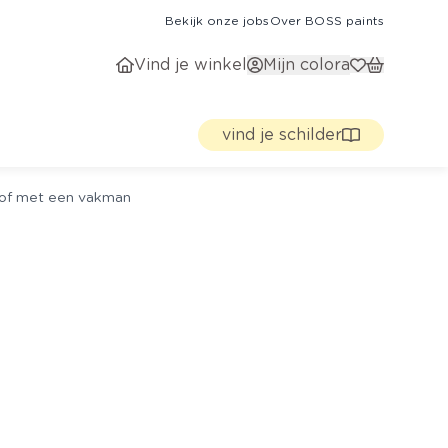
Bekijk onze jobs
Over BOSS paints
Vind je winkel
Mijn colora
vind je schilder
g of met een vakman