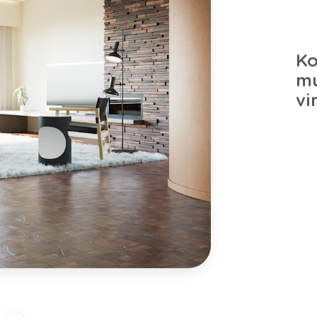
Ko
mu
vi