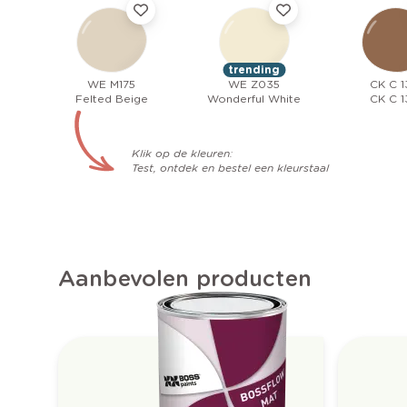
trending
WE M175
WE Z035
CK C 1
Felted Beige
Wonderful White
CK C 1
Klik op de kleuren:
Test, ontdek en bestel een kleurstaal
Aanbevolen producten