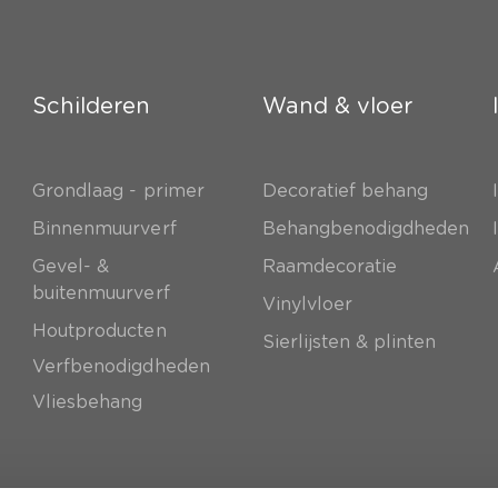
Schilderen
Wand & vloer
Grondlaag - primer
Decoratief behang
e
Binnenmuurverf
Behangbenodigdheden
Gevel- &
Raamdecoratie
buitenmuurverf
Vinylvloer
Houtproducten
Sierlijsten & plinten
Verfbenodigdheden
Vliesbehang