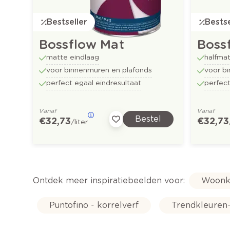
Bestseller
Bestse
Bossflow Mat
Bossf
matte eindlaag
halfmat
voor binnenmuren en plafonds
voor b
perfect egaal eindresultaat
perfect
Vanaf
Vanaf
Bestel
€ 32,73
€ 32,73
/liter
Ontdek meer inspiratiebeelden voor:
Woonk
Puntofino - korrelverf
Trendkleuren