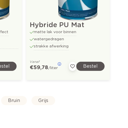
Hybride PU Mat
ffect
matte lak voor binnen
watergedragen
strakke afwerking
Vanaf
stel
Bestel
€ 59,78
/liter
Bruin
Grijs