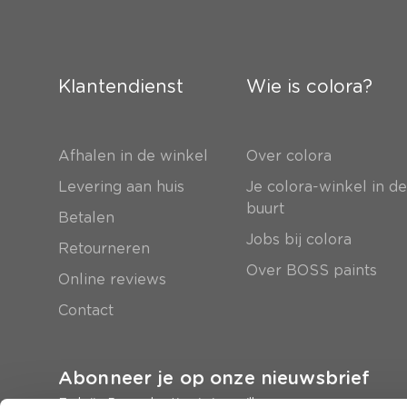
Klantendienst
Wie is colora?
Afhalen in de winkel
Over colora
Levering aan huis
Je colora-winkel in d
buurt
Betalen
Jobs bij colora
Retourneren
Over BOSS paints
Online reviews
Contact
Abonneer je op onze nieuwsbrief
En krijg 5 euro korting in je mailbox