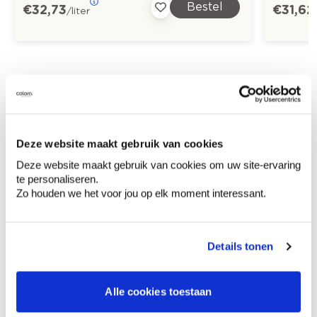
Bestel
€ 32,73
€ 31,62
/liter
Ontdek meer inspiratiebeelden voor:
Kinderkamer
Modern
Blauw
Off white
Colora-magazine
Deze website maakt gebruik van cookies
Deze website maakt gebruik van cookies om uw site-ervaring
te personaliseren.
Zo houden we het voor jou op elk moment interessant.
Kleuradvies aan huis
Ga samen met de kleuradviseur door je
Details tonen
ruimtes.
Krijg kleuradvies op basis van de lichtinval
Alle cookies toestaan
en je meubels.