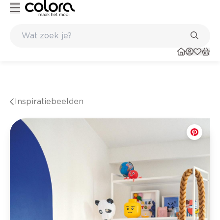
esultaat
Inspirerend kleuradvies aan huis
Inspiratiebeelden