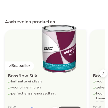
Aanbevolen producten
Bestseller
Bossflow Silk
Bossp
halfmatte eindlaag
voor b
voor binnenmuren
zekerh
perfect egaal eindresultaat
hoogkw
binnen
Vanaf
Vanaf