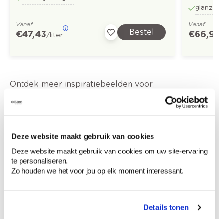
glanze
Vanaf
Vanaf
Bestel
€ 47,43
€ 66,9
/liter
Ontdek meer inspiratiebeelden voor:
Keuken
Modern
Off white
Bruin
Rood
Deze website maakt gebruik van cookies
Metallic Chic - metallieke verf
Deze website maakt gebruik van cookies om uw site-ervaring
te personaliseren.
Colora-magazine
Zo houden we het voor jou op elk moment interessant.
Details tonen