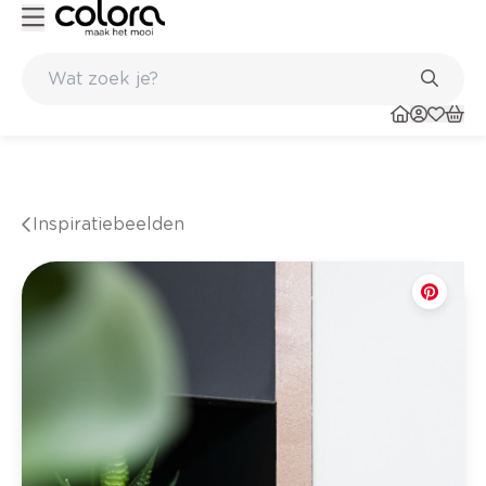
ultaat
Inspirerend kleuradvies aan huis
Inspiratiebeelden