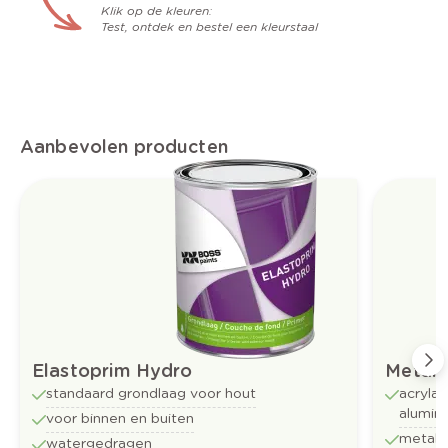
Klik op de kleuren:
Test, ontdek en bestel een kleurstaal
Aanbevolen producten
Elastoprim Hydro
Metalli
standaard grondlaag voor hout
acrylaa
alumin
voor binnen en buiten
metall
watergedragen