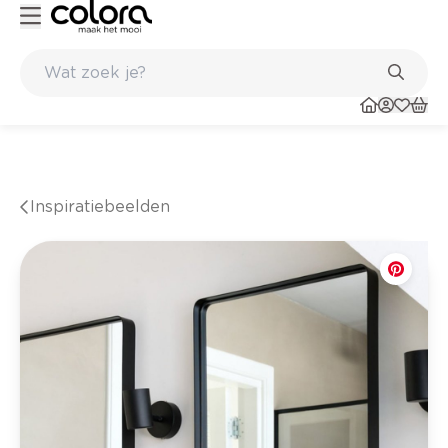
Duurzame kwaliteitsverf voor een langdurig resultaat
Inspiratiebeelden