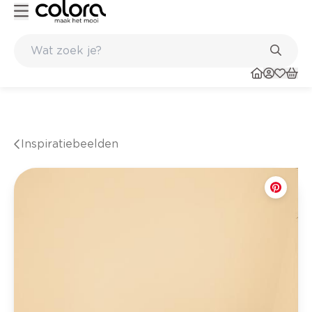
Duurzame kwaliteitsverf voor een langdurig resultaat
Inspiratiebeelden