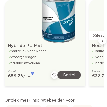
Bestse
Hybride PU Mat
Bossfl
matte lak voor binnen
halfma
watergedragen
voor b
strakke afwerking
perfect
Vanaf
Vanaf
Bestel
€ 59,78
€ 32,73
/liter
Ontdek meer inspiratiebeelden voor: