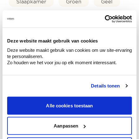
Slaapkamer
Groen
Geel
Trendkleuren-2023
Deze website maakt gebruik van cookies
Deze website maakt gebruik van cookies om uw site-ervaring
Kleuradvies aan huis
te personaliseren.
Ga samen met de kleuradviseur door je
Zo houden we het voor jou op elk moment interessant.
ruimtes.
Krijg kleuradvies op basis van de lichtinval
en je meubels.
Details tonen
Krijg ineens een technologische check-up
van je muren.
Alle cookies toestaan
Aanpassen