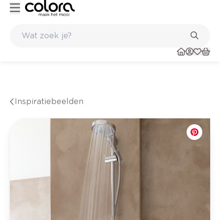
taat
Inspirerend kleuradvies aan huis
Inspiratiebeelden