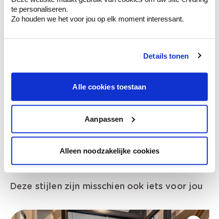
van je muren.
te personaliseren.
Zo houden we het voor jou op elk moment interessant.
Details tonen
Bekijk je kleur in de winkel
Ontdek er kleurechte stalen van je
kleurenselectie.
Alle cookies toestaan
Bekijk er de bijhorende tinten om je kleur
te verfijnen.
Aanpassen
Krijg persoonlijk advies om kleuren te
combineren.
Alleen noodzakelijke cookies
Deze stijlen zijn misschien ook iets voor jou