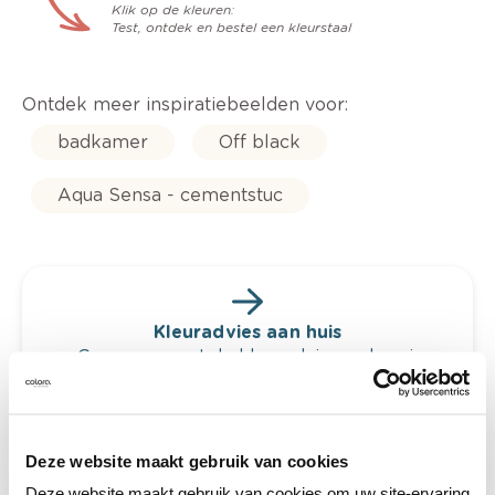
Klik op de kleuren:
Test, ontdek en bestel een kleurstaal
Ontdek meer inspiratiebeelden voor:
badkamer
Off black
Aqua Sensa - cementstuc
Kleuradvies aan huis
Ga samen met de kleuradviseur door je
ruimtes.
Krijg kleuradvies op basis van de lichtinval
en je meubels.
Deze website maakt gebruik van cookies
Krijg ineens een technologische check-up
Deze website maakt gebruik van cookies om uw site-ervaring