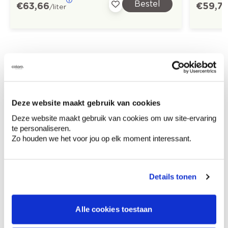
Bestel
€ 63,66
€ 59,7
/liter
Ontdek meer inspiratiebeelden voor:
Home office
Modern
Blauw
Trendkleuren-2024
Deze website maakt gebruik van cookies
Deze website maakt gebruik van cookies om uw site-ervaring
te personaliseren.
Zo houden we het voor jou op elk moment interessant.
Kleuradvies aan huis
Ga samen met de kleuradviseur door je
Details tonen
ruimtes.
Krijg kleuradvies op basis van de lichtinval
Alle cookies toestaan
en je meubels.