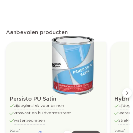
Aanbevolen producten
Persisto PU Satin
Hybrid
zijdeglanslak voor binnen
zijdegl
krasvast en huidvetresistent
water
watergedragen
strakk
Vanaf
Vanaf