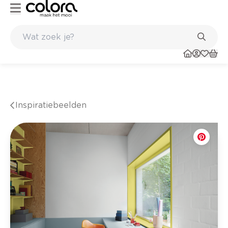
Inspirerend kleuradvies aan huis
Inspiratiebeelden