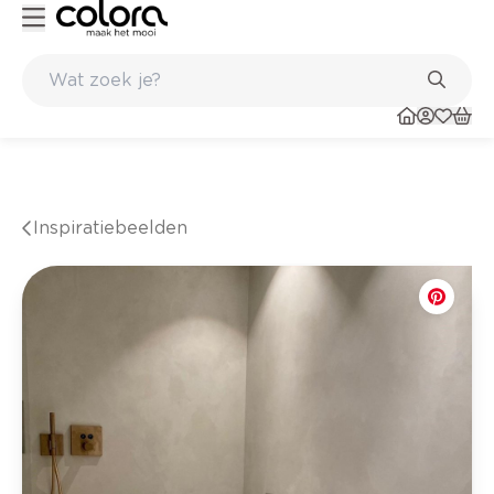
resultaat
Inspirerend kleuradvies aan huis
Inspiratiebeelden