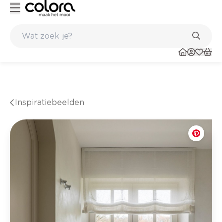
 resultaat
Inspirerend kleuradvies aan huis
Inspiratiebeelden