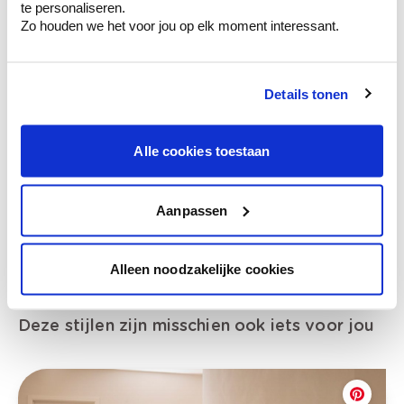
te personaliseren.
Zo houden we het voor jou op elk moment interessant.
Bekijk je kleur in de winkel
Details tonen
Ontdek er kleurechte stalen van je
kleurenselectie.
Alle cookies toestaan
Bekijk er de bijhorende tinten om je kleur
te verfijnen.
Aanpassen
Krijg persoonlijk advies om kleuren te
combineren.
Alleen noodzakelijke cookies
Deze stijlen zijn misschien ook iets voor jou