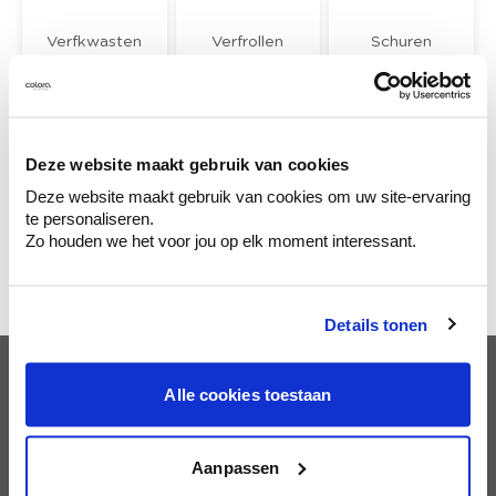
Verfkwasten
Verfrollen
Schuren
Voegen, vullen
Reinigen & verf
Afplakken &
en plamuren
verwijderen
beschermen
Deze website maakt gebruik van cookies
Deze website maakt gebruik van cookies om uw site-ervaring
te personaliseren.
Zo houden we het voor jou op elk moment interessant.
Vlies & behang
Details tonen
Alle cookies toestaan
Klantendienst
Aanpassen
Wie is colora?