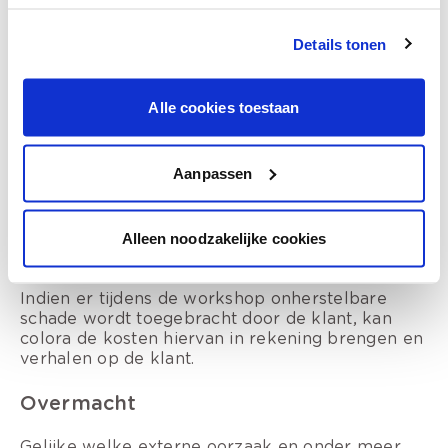
Behoudens opzet en/of dwingende wettelijke
bepalingen, kan colora op geen enkele wijze
Details tonen
aansprakelijk worden gesteld voor persoonlijk
letsel of enige vorm van schade (rechtstreeks,
onrechtstreeks, materieel, immaterieel, …), noch
Alle cookies toestaan
enige aansprakelijkheid als gevolg van
gebeurtenissen tijdens de workshop.
Aanpassen
In geval van schadeaanspraken naar colora dient
de geleden schade alleszins in detail aangetoond
en bewezen. Deze wordt bij alhier bedongen
wederzijds akkoord alleszins beperkt tot
Alleen noodzakelijke cookies
maximaal 100 euro.
Indien er tijdens de workshop onherstelbare
schade wordt toegebracht door de klant, kan
colora de kosten hiervan in rekening brengen en
verhalen op de klant.
Overmacht
Gelijke welke externe oorzaak en onder meer